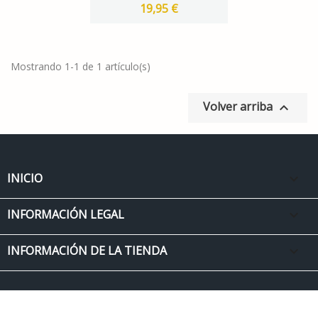
19,95 €
Mostrando 1-1 de 1 artículo(s)
Volver arriba

INICIO

INFORMACIÓN LEGAL

INFORMACIÓN DE LA TIENDA
keyboard_arrow_down