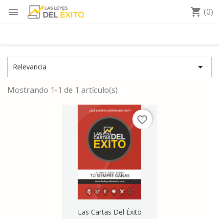
shopping_cart

(0)

Relevancia
Mostrando 1-1 de 1 artículo(s)
favorite_border
Vista rápida

Las Cartas Del Éxito